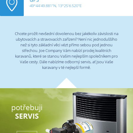
49°44'49.881"N, 13°25'6.520"E
Chcete prožít nevšední dovolenou bez jakékoliv závislosti na
ubytovacích a stravovacích zařízení? Není nic jednoduššího
než si tyto základní věci vézt přímo sebou pod jednou
střechou. Joe Company Vám nabízí prodej kvalitních
karavanů, které se stanou Vašim nejlepším společníkem pro
Vaše cesty. Dále nabízíme odborný servis, ať jsou Vaše
karavany v té nejlepší formě.