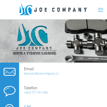
Email
karavan@joecompany.cz
Telefon
+420 777 741 945
GPS